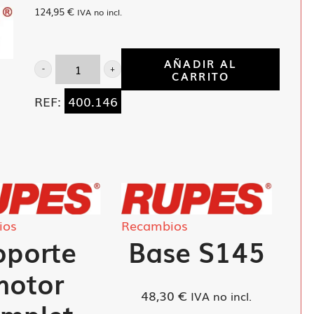
124,95
€
IVA no incl.
AÑADIR AL
CARRITO
Regulador
electronico
REF:
400.146
LH-
16/E
cantidad
ios
Recambios
oporte
Base S145
motor
48,30
€
IVA no incl.