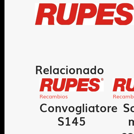
Relacionado
Recambios
Recamb
tro
Convogliatore
S
630-
S145