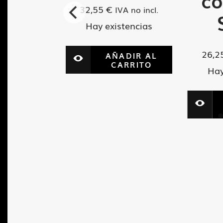
 MQ
co
32,55
€
IVA no incl.
02
Hay existencias
26,2
VA no incl.
AÑADIR AL
CARRITO
tencias
Hay
ADIR AL
ARRITO