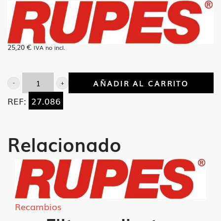
25,20
€
IVA no incl.
AÑADIR AL CARRITO
Testata
REF:
27.086
anterior
TA-
151
Relacionado
cantidad
Recambios