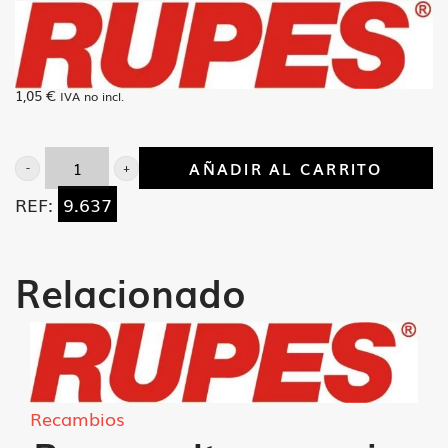
1,05
€
IVA no incl.
AÑADIR AL CARRITO
Tornillo
REF:
9.637
fijacion
tapa
BR-
Relacionado
51
cantidad
Recambios