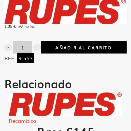
1,05
€
IVA no incl.
AÑADIR AL CARRITO
Tornillo
REF:
9.553
M-
4x8
cantidad
Relacionado
Recambios