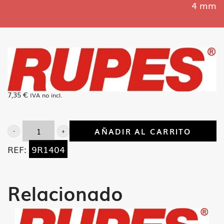
4 mm
7,35
€
IVA no incl.
AÑADIR AL CARRITO
Vaso
REF:
9R1404
para
tuerca
exagonal
Relacionado
4
mm