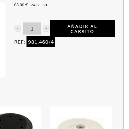
63,00
€
IVA no incl.
AÑADIR AL
CARRITO
Interface
150
REF:
981.460/4
mm
aguj
progresiv
cantidad