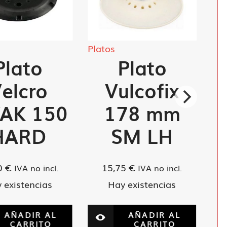
Platos
Plato
Plato
elcro
Vulcofix
/AK 150
178 mm
HARD
SM LH
0
€
15,75
€
IVA no incl.
IVA no incl.
 existencias
Hay existencias
AÑADIR AL
AÑADIR AL
CARRITO
CARRITO