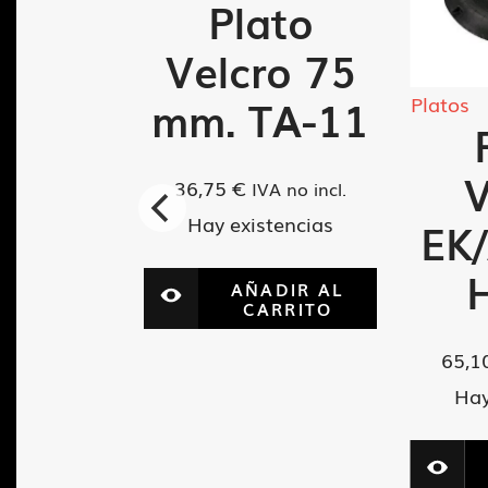
Plato
Velcro 75
Platos
mm. TA-11
ato
ro 50
V
36,75
€
IVA no incl.
Hay existencias
TA-11
EK
AÑADIR AL
CARRITO
VA no incl.
tencias
65,1
Hay
ADIR AL
ARRITO