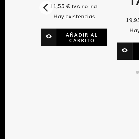
-AE
T
11,55
€
IVA no incl.
Hay existencias
19,9
VA no incl.
tencias
Hay
AÑADIR AL
CARRITO
ADIR AL
ARRITO