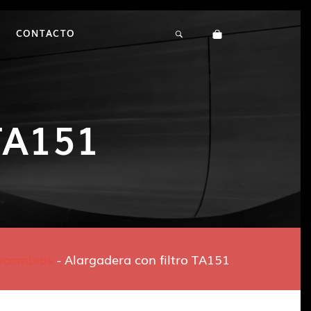
CONTACTO
 TA151
ecambios
-
Alargadera con filtro TA151