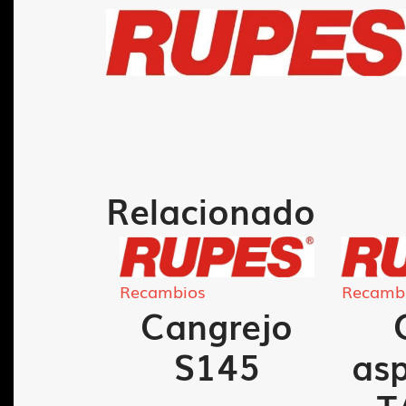
Relacionado
Recambios
Recamb
llo
Cangrejo
 LR-
S145
asp