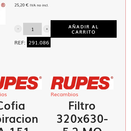
25,20
€
IVA no incl.
AÑADIR AL
CARRITO
Alargadera
con
REF:
291.086
filtro
TA151
cantidad
ios
Recambios
Cofia
Filtro
iracion
320x630-