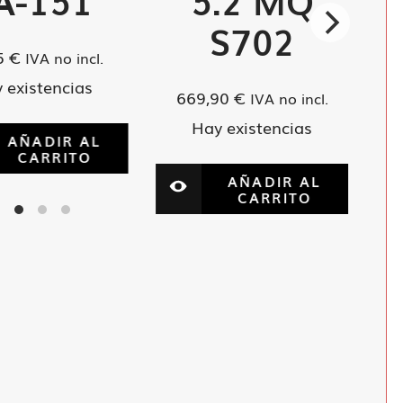
A-151
5.2 MQ
S702
5
€
IVA no incl.
 existencias
669,90
€
IVA no incl.
Hay existencias
AÑADIR AL
CARRITO
AÑADIR AL
CARRITO