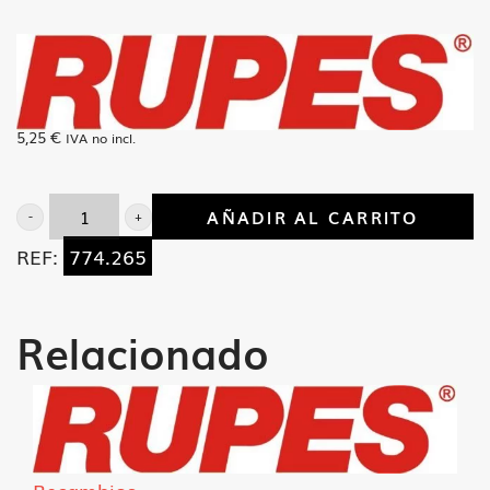
5,25
€
IVA no incl.
AÑADIR AL CARRITO
Conector+condensador
REF:
774.265
LE
LS
LR
Relacionado
cantidad