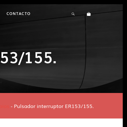
CONTACTO
153/155.
bios
-
Pulsador interruptor ER153/155.