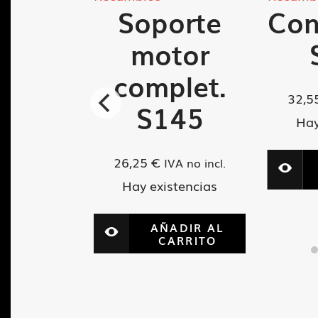
 base
Soporte
Con
41-A
motor
complet.
32,5
VA no incl.
S145
tencias
Hay
26,25
€
IVA no incl.
ADIR AL
ARRITO
Hay existencias
AÑADIR AL
CARRITO