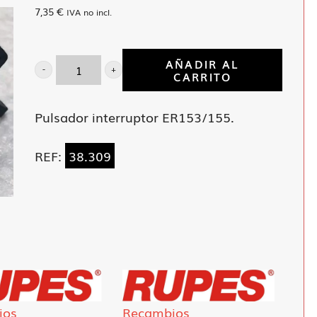
7,35
€
IVA no incl.
AÑADIR AL
CARRITO
Pulsador
interruptor
Pulsador interruptor ER153/155.
ER153/155.
cantidad
REF:
38.309
ios
Recambios