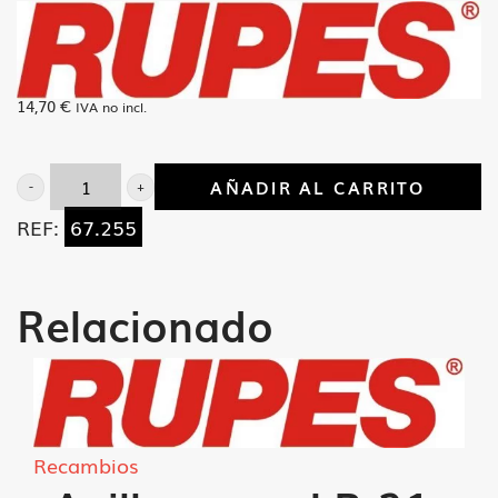
14,70
€
IVA no incl.
AÑADIR AL CARRITO
Tubo
REF:
67.255
aspiracion
BR-
61-
Relacionado
AE
cantidad
Recambios